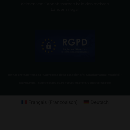
Keimen von Cannabissamen ist in den meisten
Ländern illegal.
OKKO ENTERPRISE SL - Carretera de la estación s/n, Guadarrama (Madrid) –
B87702403 - SOLIDSEEDS 2024 © ALLE RECHTE VORBEHALTEN
Français
(
Französisch
)
Deutsch