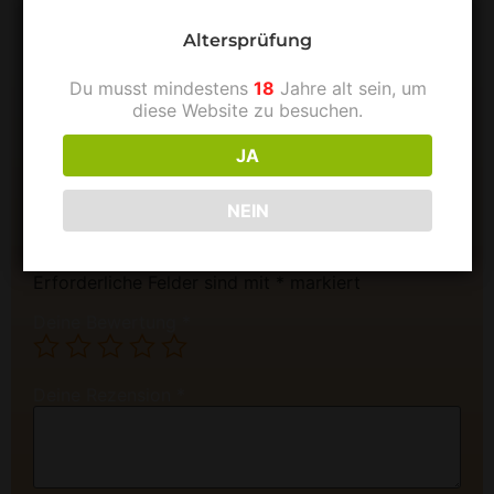
Altersprüfung
Du musst mindestens
18
Jahre alt sein, um
Rezensionen
diese Website zu besuchen.
Es gibt noch keine Rezensionen.
JA
Zeigt Bewertungen in allen Sprachen an (3)
NEIN
Schreibe die erste Rezension für „Sunset Bud“
Deine E-Mail-Adresse wird nicht veröffentlicht.
Erforderliche Felder sind mit
*
markiert
Deine Bewertung
*
Deine Rezension
*