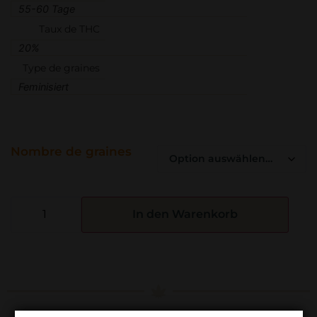
55-60 Tage
Taux de THC
20%
Type de graines
Feminisiert
Nombre de graines
In den Warenkorb